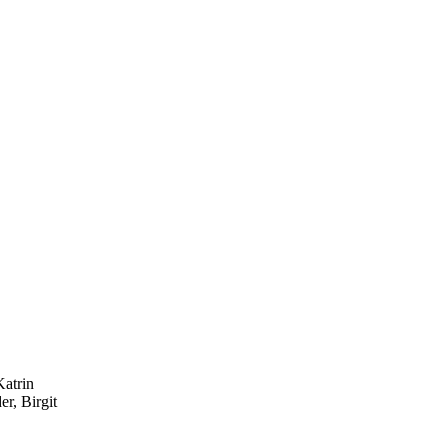
Katrin
r, Birgit