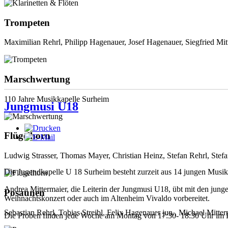
Trompeten
Maximilian Rehrl, Philipp Hagenauer, Josef Hagenauer, Siegfried Mitt
Marschwertung
110 Jahre Musikkapelle Surheim
Jungmusi U18
Flügelhorn
Ludwig Strasser, Thomas Mayer, Christian Heinz, Stefan Rehrl, Stef
Die Jugendkapelle U 18 Surheim besteht zurzeit aus 14 jungen Musik
Andrea Mittermaier, die Leiterin der Jungmusi U18, übt mit den junge
Posaunen
Weihnachtskonzert oder auch im Altenheim Vivaldo vorbereitet.
Sebastian Rehrl, Tobias Streibl, Felix Hagenauer jun., Michael Mitt
Die Proben finden jede Woche am Montag von 17:30- 18:30 Uhr im P