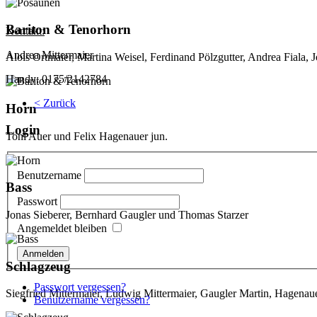
Bariton & Tenorhorn
Kontakt:
Andrea Mittermaier
Alois Ortmaier, Martina Weisel, Ferdinand Pölzgutter, Andrea Fiala,
Handy: 0175/2142784
< Zurück
Horn
Login
Toni Auer und Felix Hagenauer jun.
Benutzername
Bass
Passwort
Jonas Sieberer, Bernhard Gaugler und Thomas Starzer
Angemeldet bleiben
Schlagzeug
Passwort vergessen?
Siegfried Mittermaier, Ludwig Mittermaier, Gaugler Martin, Hagena
Benutzername vergessen?