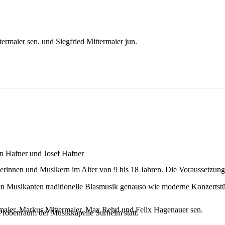
ermaier sen. und Siegfried Mittermaier jun.
an Hafner und Josef Hafner
erinnen und Musikern im Alter von 9 bis 18 Jahren. Die Voraussetzung
n Musikanten traditionelle Blasmusik genauso wie moderne Konzertstück
ermaier, Markus Mittermaier, Max Rehrl und Felix Hagenauer sen.
robenraum der Musikkapelle Surheim statt.