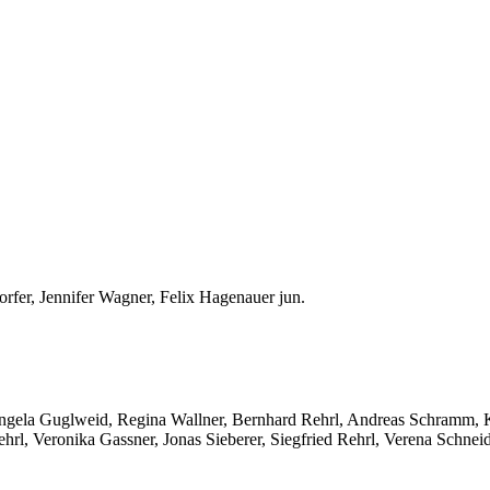
er, Jennifer Wagner, Felix Hagenauer jun.
 Angela Guglweid, Regina Wallner, Bernhard Rehrl, Andreas Schramm, 
hrl, Veronika Gassner, Jonas Sieberer, Siegfried Rehrl, Verena Schneide